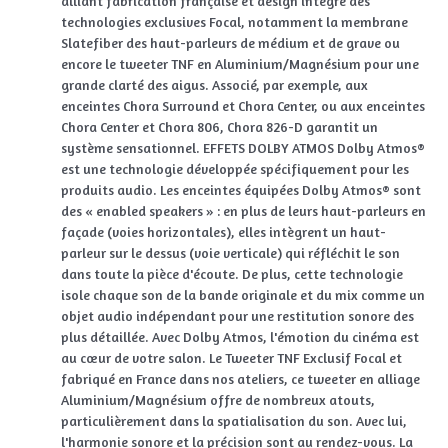
alliant fabrication française et design intègre des
technologies exclusives Focal, notamment la membrane
Slatefiber des haut-parleurs de médium et de grave ou
encore le tweeter TNF en Aluminium/Magnésium pour une
grande clarté des aigus. Associé, par exemple, aux
enceintes Chora Surround et Chora Center, ou aux enceintes
Chora Center et Chora 806, Chora 826-D garantit un
système sensationnel. EFFETS DOLBY ATMOS Dolby Atmos®
est une technologie développée spécifiquement pour les
produits audio. Les enceintes équipées Dolby Atmos® sont
des « enabled speakers » : en plus de leurs haut-parleurs en
façade (voies horizontales), elles intègrent un haut-
parleur sur le dessus (voie verticale) qui réfléchit le son
dans toute la pièce d'écoute. De plus, cette technologie
isole chaque son de la bande originale et du mix comme un
objet audio indépendant pour une restitution sonore des
plus détaillée. Avec Dolby Atmos, l'émotion du cinéma est
au cœur de votre salon. Le Tweeter TNF Exclusif Focal et
fabriqué en France dans nos ateliers, ce tweeter en alliage
Aluminium/Magnésium offre de nombreux atouts,
particulièrement dans la spatialisation du son. Avec lui,
l'harmonie sonore et la précision sont au rendez-vous. La