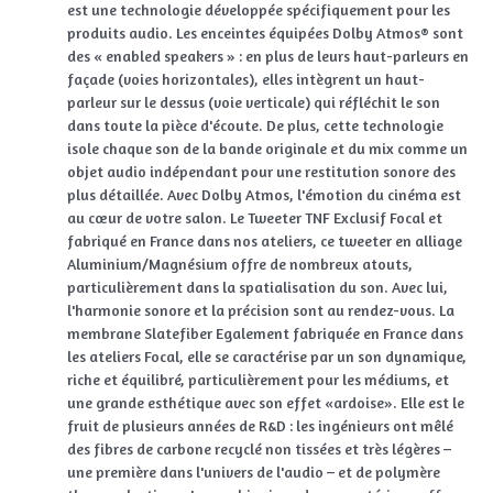
est une technologie développée spécifiquement pour les
produits audio. Les enceintes équipées Dolby Atmos® sont
des « enabled speakers » : en plus de leurs haut-parleurs en
façade (voies horizontales), elles intègrent un haut-
parleur sur le dessus (voie verticale) qui réfléchit le son
dans toute la pièce d'écoute. De plus, cette technologie
isole chaque son de la bande originale et du mix comme un
objet audio indépendant pour une restitution sonore des
plus détaillée. Avec Dolby Atmos, l'émotion du cinéma est
au cœur de votre salon. Le Tweeter TNF Exclusif Focal et
fabriqué en France dans nos ateliers, ce tweeter en alliage
Aluminium/Magnésium offre de nombreux atouts,
particulièrement dans la spatialisation du son. Avec lui,
l'harmonie sonore et la précision sont au rendez-vous. La
membrane Slatefiber Egalement fabriquée en France dans
les ateliers Focal, elle se caractérise par un son dynamique,
riche et équilibré, particulièrement pour les médiums, et
une grande esthétique avec son effet «ardoise». Elle est le
fruit de plusieurs années de R&D : les ingénieurs ont mêlé
des fibres de carbone recyclé non tissées et très légères –
une première dans l'univers de l'audio – et de polymère