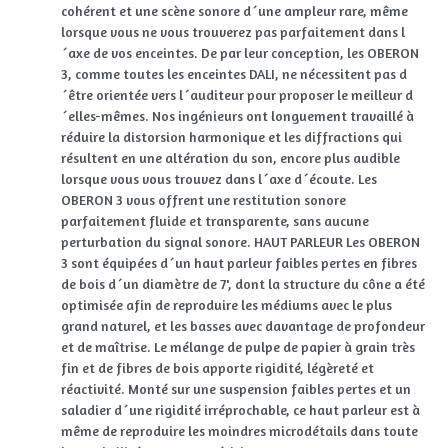
cohérent et une scène sonore d´une ampleur rare, même
lorsque vous ne vous trouverez pas parfaitement dans l
´axe de vos enceintes. De par leur conception, les OBERON
3, comme toutes les enceintes DALI, ne nécessitent pas d
´être orientée vers l´auditeur pour proposer le meilleur d
´elles-mêmes. Nos ingénieurs ont longuement travaillé à
réduire la distorsion harmonique et les diffractions qui
résultent en une altération du son, encore plus audible
lorsque vous vous trouvez dans l´axe d´écoute. Les
OBERON 3 vous offrent une restitution sonore
parfaitement fluide et transparente, sans aucune
perturbation du signal sonore. HAUT PARLEUR Les OBERON
3 sont équipées d´un haut parleur faibles pertes en fibres
de bois d´un diamètre de 7', dont la structure du cône a été
optimisée afin de reproduire les médiums avec le plus
grand naturel, et les basses avec davantage de profondeur
et de maîtrise. Le mélange de pulpe de papier à grain très
fin et de fibres de bois apporte rigidité, légèreté et
réactivité. Monté sur une suspension faibles pertes et un
saladier d´une rigidité irréprochable, ce haut parleur est à
même de reproduire les moindres microdétails dans toute