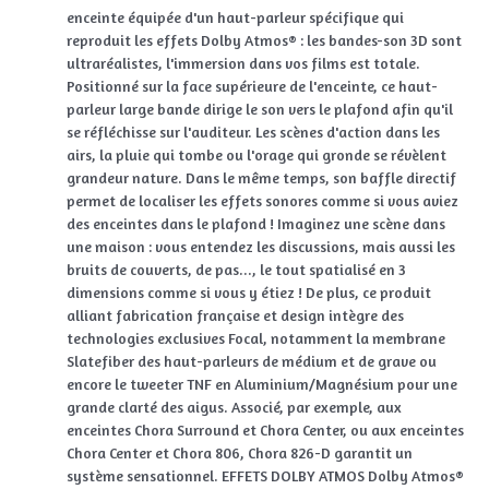
enceinte équipée d'un haut-parleur spécifique qui
reproduit les effets Dolby Atmos® : les bandes-son 3D sont
ultraréalistes, l'immersion dans vos films est totale.
Positionné sur la face supérieure de l'enceinte, ce haut-
parleur large bande dirige le son vers le plafond afin qu'il
se réfléchisse sur l'auditeur. Les scènes d'action dans les
airs, la pluie qui tombe ou l'orage qui gronde se révèlent
grandeur nature. Dans le même temps, son baffle directif
permet de localiser les effets sonores comme si vous aviez
des enceintes dans le plafond ! Imaginez une scène dans
une maison : vous entendez les discussions, mais aussi les
bruits de couverts, de pas..., le tout spatialisé en 3
dimensions comme si vous y étiez ! De plus, ce produit
alliant fabrication française et design intègre des
technologies exclusives Focal, notamment la membrane
Slatefiber des haut-parleurs de médium et de grave ou
encore le tweeter TNF en Aluminium/Magnésium pour une
grande clarté des aigus. Associé, par exemple, aux
enceintes Chora Surround et Chora Center, ou aux enceintes
Chora Center et Chora 806, Chora 826-D garantit un
système sensationnel. EFFETS DOLBY ATMOS Dolby Atmos®