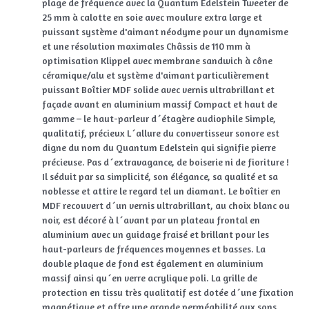
plage de fréquence avec la Quantum Edelstein Tweeter de
25 mm à calotte en soie avec moulure extra large et
puissant système d'aimant néodyme pour un dynamisme
et une résolution maximales Châssis de 110 mm à
optimisation Klippel avec membrane sandwich à cône
céramique/alu et système d'aimant particulièrement
puissant Boîtier MDF solide avec vernis ultrabrillant et
façade avant en aluminium massif Compact et haut de
gamme – le haut-parleur d´étagère audiophile Simple,
qualitatif, précieux L´allure du convertisseur sonore est
digne du nom du Quantum Edelstein qui signifie pierre
précieuse. Pas d´extravagance, de boiserie ni de fioriture !
Il séduit par sa simplicité, son élégance, sa qualité et sa
noblesse et attire le regard tel un diamant. Le boîtier en
MDF recouvert d´un vernis ultrabrillant, au choix blanc ou
noir, est décoré à l´avant par un plateau frontal en
aluminium avec un guidage fraisé et brillant pour les
haut-parleurs de fréquences moyennes et basses. La
double plaque de fond est également en aluminium
massif ainsi qu´en verre acrylique poli. La grille de
protection en tissu très qualitatif est dotée d´une fixation
magnétique et offre une grande perméabilité aux sons.