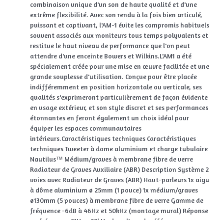
combinaison unique d'un son de haute qualité et d'une
extrême flexibilité. Avec son rendu à la fois bien articulé,
puissant et captivant, l'AM-1 évite les compromis habituels
souvent associés aux moniteurs tous temps polyvalents et
restitue le haut niveau de performance que l'on peut
attendre d'une enceinte Bowers et Wilkins.L'AM1 a été
spécialement créée pour une mise en œuvre facilitée et une
grande souplesse d'utilisation. Conçue pour être placée
indifféremment en position horizontale ou verticale, ses
qualités s'exprimeront particulièrement de façon évidente
en usage extérieur, et son style discret et ses performances
étonnantes en feront également un choix idéal pour
équiper les espaces communautaires
intérieurs.Caractéristiques techniques Caractéristiques
techniques Tweeter à dome aluminium et charge tubulaire
Nautilus™ Médium/graves à membrane fibre de verre
Radiateur de Graves Auxiliaire (ABR) Description Système 2
voies avec Radiateur de Graves (ABR) Haut-parleurs 1x aigu
à dôme aluminium ø 25mm (1 pouce) 1x médium/graves
ø130mm (5 pouces) à membrane fibre de verre Gamme de
fréquence -6dB à 46Hz et 50kHz (montage mural) Réponse