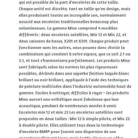
qui est possible de la part d'enceintes de cette taille.
Chaque unité est discrète, tant en taille qu'en design, mais
elles produisent toutes un incroyable son, normalement
associé aux enceintes traditionnelles beaucoup plus
volumineuses. La gamme Minx comprend 4 modèles
différents : deux enceintes satellites, Min 12 et Min 22, et
deux caissons de basse, X201 et X301. Chaque produit peut
fonctionner avec les autres, vous pouvez donc choisir la
combinaison qui convient à votre espace, que ce soit 2.1 ou
5.1, et tout s'harmonisera parfaitement. Les produits Minx
sont fabriqués selon les normes les plus rigoureuses
possibles, déclinés dans une superbe finition laquée blanc
brillant ou noir brillant, appliquée à l'aide des techniques
de peinture maîtrisées dans l'industrie automobile haut de
gamme. Faciles à nettoyer, difficiles à rayer – les produits
Minx auront une esthétique aussi fabuleuse que leur
acoustique, pendant de nombreuses années à venir.
Enceintes min 12 et min 22 Les enceintes satellites sont
proposées en deux tailles : Min 12 à simple pilote, et Min 22
à double pilote. Elles utilisent tous deux la technologie
d'enceinte BMR® pour fournir une dispersion de son
exceptionnellement large, mais la Min 22 vous en offre